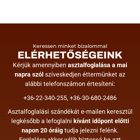
Keressen minket bizalommal
ELÉRHETŐSÉGEINK
Kérjük amennyiben
asztalfoglalása a mai
napra szól
szíveskedjen éttermünket az
alábbi telefonszámon értesíteni:
+36-22-340-255
,
+36-30-680-2486
Asztalfoglalási szándékát e-mailen keresztül
legkésőbb a lefoglalni
kívánt időpont előtti
napon 20 óráig
tudja jelezni felénk.
Foglalása akkor válik biztossá ha azt