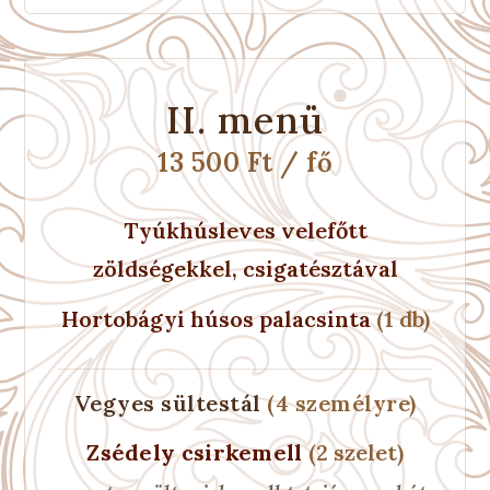
II. menü
13 500 Ft / fő
Tyúkhúsleves velefőtt
zöldségekkel, csigatésztával
Hortobágyi húsos palacsinta
(1 db)
Vegyes sültestál
(4 személyre)
Zsédely csirkemell
(2 szelet)