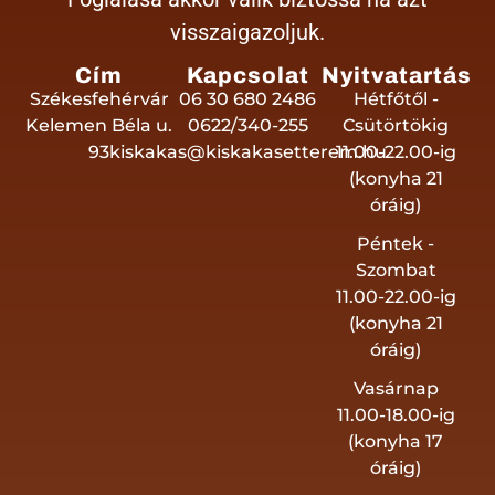
visszaigazoljuk.
Cím
Kapcsolat
Nyitvatartás
Székesfehérvár
06 30 680 2486
Hétfőtől -
Kelemen Béla u.
0622/340-255
Csütörtökig
93
kiskakas@kiskakasetterem.hu
11.00-22.00-ig
(konyha 21
óráig)
Péntek -
Szombat
11.00-22.00-ig
(konyha 21
óráig)
Vasárnap
11.00-18.00-ig
(konyha 17
óráig)