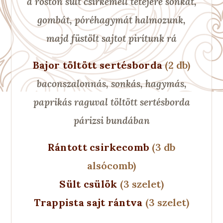
a roston sült csirkemell tetejére sonkát,
gombát, póréhagymát halmozunk,
majd füstölt sajtot pirítunk rá
Bajor töltött sertésborda
(2 db)
baconszalonnás, sonkás, hagymás,
paprikás raguval töltött sertésborda
párizsi bundában
Rántott csirkecomb
(3 db
alsócomb)
Sült csülök
(3 szelet)
Trappista sajt rántva
(3 szelet)