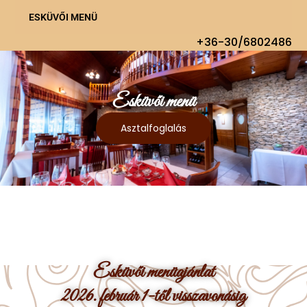
ESKÜVŐI MENÜ
+36-30/6802486
Esküvői menü
Asztalfoglalás
Esküvői menüajánlat
2026. február 1-től visszavonásig