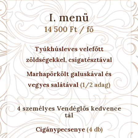
I. menü
14 500 Ft / fő
Tyúkhúsleves velefőtt
zöldségekkel, csigatésztával
Marhapörkölt galuskával és
vegyes salátával
(1/2 adag)
4 személyes Vendéglős kedvence
tál
Cigánypecsenye
(4 db)