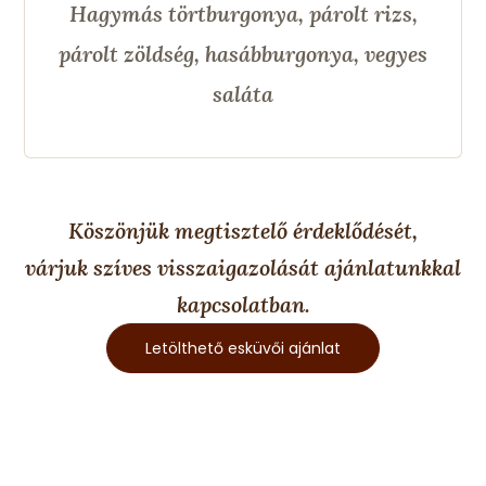
Hagymás törtburgonya, párolt rizs,
párolt zöldség, hasábburgonya, vegyes
saláta
Köszönjük megtisztelő érdeklődését,
várjuk szíves visszaigazolását ajánlatunkkal
kapcsolatban.
Letölthető esküvői ajánlat